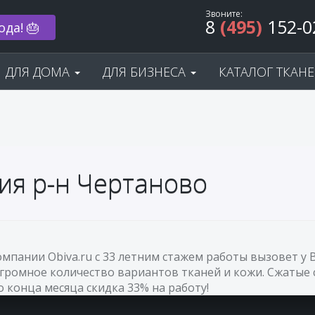
Звоните:
8
(495)
152-0
ода! 🎂
ДЛЯ ДОМА
ДЛЯ БИЗНЕСА
КАТАЛОГ ТКАН
ия р-н Чертаново
омпании Obiva.ru с 33 летним стажем работы вызовет 
огромное количество вариантов тканей и кожи. Сжатые 
До конца месяца скидка 33% на работу!