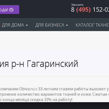
Звоните:
8
(495)
152-0
ода! 🎂
ДЛЯ ДОМА
ДЛЯ БИЗНЕСА
КАТАЛОГ ТКАН
ия р-н Гагаринский
 компании Obiva.ru с 33 летним стажем работы вызовет
огромное количество вариантов тканей и кожи. Сжатые 
До конца месяца скидка 33% на работу!