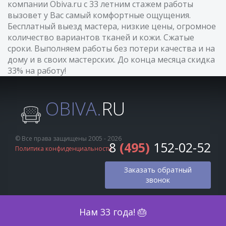
компании Obiva.ru с 33 летним стажем работы
вызовет у Вас самый комфортные ощущения.
Бесплатный выезд мастера, низкие цены, огромное
количество вариантов тканей и кожи. Сжатые
сроки. Выполняем работы без потери качества и на
дому и в своих мастерских. До конца месяца скидка
33% на работу!
OBIVA.
RU
© Все права защищены 2005 - 2026
8
(495)
152-02-52
Политика конфиденциальности
Заказать обратный
звонок
Оценка по фото
Нам 33 года! 🎂