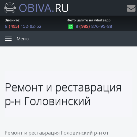
OBIVA.
RU
Звоните:
Фото шлите на whatsapp:
8
(495)
152-02-52
8
(985)
876-95-88
Меню
Ремонт и реставрация
р-н Головинский
Ремонт и реставрация Головинский р-н от