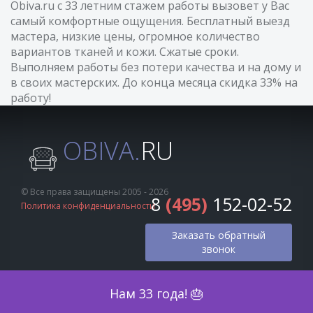
Obiva.ru с 33 летним стажем работы вызовет у Вас
самый комфортные ощущения. Бесплатный выезд
мастера, низкие цены, огромное количество
вариантов тканей и кожи. Сжатые сроки.
Выполняем работы без потери качества и на дому и
в своих мастерских. До конца месяца скидка 33% на
работу!
OBIVA.
RU
© Все права защищены 2005 - 2026
8
(495)
152-02-52
Политика конфиденциальности
Заказать обратный
звонок
Оценка по фото
Нам 33 года! 🎂