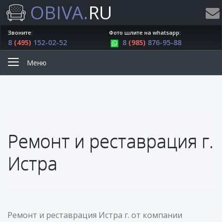
OBIVA.
RU
Звоните:
Фото шлите на whatsapp:
8
(495)
152-02-52
8
(985)
876-95-88
Меню
Ремонт и реставрация г.
Истра
Ремонт и реставрация Истра г. от компании