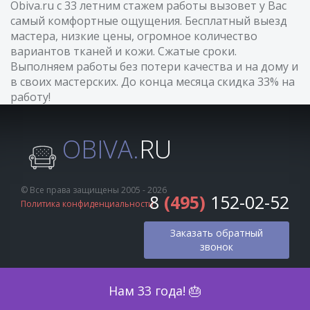
Obiva.ru с 33 летним стажем работы вызовет у Вас
самый комфортные ощущения. Бесплатный выезд
мастера, низкие цены, огромное количество
вариантов тканей и кожи. Сжатые сроки.
Выполняем работы без потери качества и на дому и
в своих мастерских. До конца месяца скидка 33% на
работу!
OBIVA.
RU
© Все права защищены 2005 - 2026
8
(495)
152-02-52
Политика конфиденциальности
Заказать обратный
звонок
Оценка по фото
Нам 33 года! 🎂