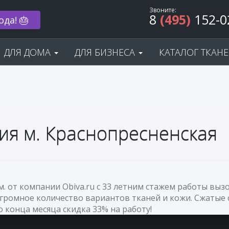
Звоните:
8
(495)
152-0
ода! 🎂
ДЛЯ ДОМА
ДЛЯ БИЗНЕСА
КАТАЛОГ ТКАН
ия м. Краснопресненская
м. от компании Obiva.ru с 33 летним стажем работы вы
огромное количество вариантов тканей и кожи. Сжатые 
До конца месяца скидка 33% на работу!