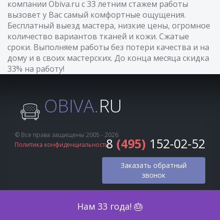
компании Obiva.ru с 33 летним стажем работы
вызовет у Вас самый комфортные ощущения.
Бесплатный выезд мастера, низкие цены, огромное
количество вариантов тканей и кожи. Сжатые
сроки. Выполняем работы без потери качества и на
дому и в своих мастерских. До конца месяца скидка
33% на работу!
OBIVA.
RU
© Все права защищены 2005 - 2026
8
(495)
152-02-52
Политика конфиденциальности
Заказать обратный
звонок
Оценка по фото
Нам 33 года! 🎂