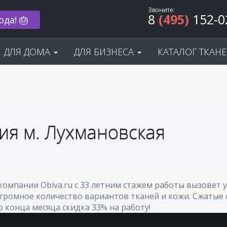
Звоните:
8
(495)
152-0
ода! 🎂
ДЛЯ ДОМА
ДЛЯ БИЗНЕСА
КАТАЛОГ ТКАН
ия м. Лухмановская
 компании Obiva.ru с 33 летним стажем работы вызовет
огромное количество вариантов тканей и кожи. Сжатые 
До конца месяца скидка 33% на работу!