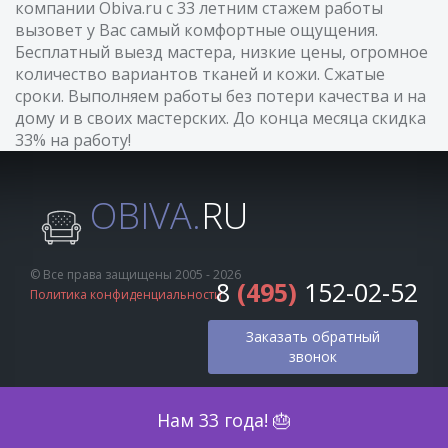
компании Obiva.ru с 33 летним стажем работы
вызовет у Вас самый комфортные ощущения.
Бесплатный выезд мастера, низкие цены, огромное
количество вариантов тканей и кожи. Сжатые
сроки. Выполняем работы без потери качества и на
дому и в своих мастерских. До конца месяца скидка
33% на работу!
OBIVA.
RU
© Все права защищены 2005 - 2026
8
(495)
152-02-52
Политика конфиденциальности
Заказать обратный
звонок
Оценка по фото
Нам 33 года! 🎂