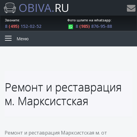
OBIVA.
RU
Звоните:
Фото шлите на whatsapp:
8
(495)
152-02-52
8
(985)
876-95-88
Меню
Ремонт и реставрация
м. Марксистская
Ремонт и реставрация Марксистская м. от