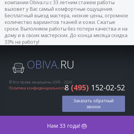
компании Obiva.ru с 33 летним стажем работы
вызовет у Вас самый комфортные ощущения.
Бесплатный выезд мастера, низкие цены, огромное
количество вариантов тканей и кожи. Сжатые
сроки. Выполняем работы без потери качества и на
дому и в своих мастерских. До конца месяца скидка
33% на работу!
OBIVA.
RU
© Все права защищены 2005 - 2026
8
(495)
152-02-52
Политика конфиденциальности
Заказать обратный
звонок
Оценка по фото
Нам 33 года! 🎂