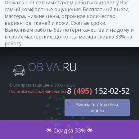
Obiva.ru с 33 летним стажем работы вызовет у Вас
самый комфортные ощущения. Бесплатный выезд
мастера, низкие цены, огромное количество
вариантов тканей и кожи. Сжатые сроки.
Выполняем работы без потери качества и на дому и
в своих мастерских. До конца месяца скидка 33% на
работу!
OBIVA.
RU
© Все права защищены 2005 - 2026
8
(495)
152-02-52
Политика конфиденциальности
Заказать обратный
звонок
Оценка по фото
🌟 Скидка 33% 🌟