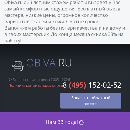
Obiva.ru с 33 летним стажем работы вызовет у Вас
самый комфортные ощущения. Бесплатный выезд
мастера, низкие цены, огромное количество
вариантов тканей и кожи. Сжатые сроки.
Выполняем работы без потери качества и на дому и
в своих мастерских. До конца месяца скидка 33% на
работу!
OBIVA.
RU
© Все права защищены 2005 - 2026
8
(495)
152-02-52
Политика конфиденциальности
Заказать обратный
звонок
Оценка по фото
Нам 33 года! 🎂