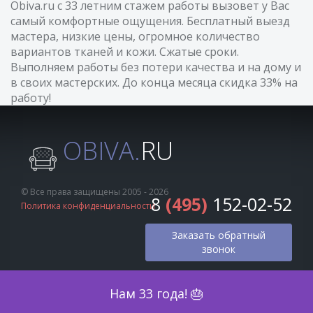
Obiva.ru с 33 летним стажем работы вызовет у Вас
самый комфортные ощущения. Бесплатный выезд
мастера, низкие цены, огромное количество
вариантов тканей и кожи. Сжатые сроки.
Выполняем работы без потери качества и на дому и
в своих мастерских. До конца месяца скидка 33% на
работу!
OBIVA.
RU
© Все права защищены 2005 - 2026
8
(495)
152-02-52
Политика конфиденциальности
Заказать обратный
звонок
Оценка по фото
Нам 33 года! 🎂