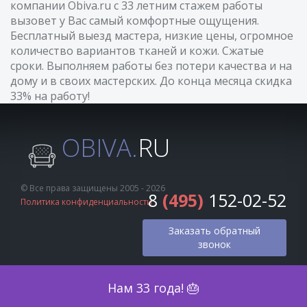
компании Obiva.ru с 33 летним стажем работы
вызовет у Вас самый комфортные ощущения.
Бесплатный выезд мастера, низкие цены, огромное
количество вариантов тканей и кожи. Сжатые
сроки. Выполняем работы без потери качества и на
дому и в своих мастерских. До конца месяца скидка
33% на работу!
OBIVA.
RU
© Все права защищены 2005 - 2026
8
(495)
152-02-52
Политика конфиденциальности
Заказать обратный
звонок
Оценка по фото
Нам 33 года! 🎂