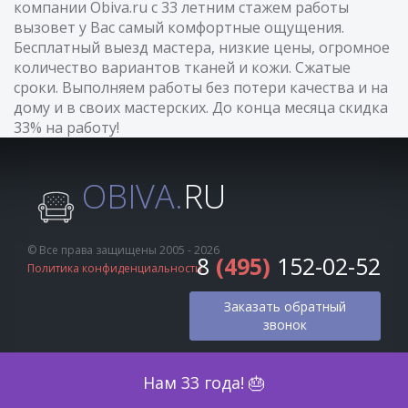
компании Obiva.ru с 33 летним стажем работы
вызовет у Вас самый комфортные ощущения.
Бесплатный выезд мастера, низкие цены, огромное
количество вариантов тканей и кожи. Сжатые
сроки. Выполняем работы без потери качества и на
дому и в своих мастерских. До конца месяца скидка
33% на работу!
OBIVA.
RU
© Все права защищены 2005 - 2026
8
(495)
152-02-52
Политика конфиденциальности
Заказать обратный
звонок
Оценка по фото
Нам 33 года! 🎂