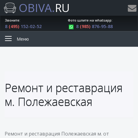
OBIVA.
RU
Звоните:
Фото шлите на whatsapp:
8
(495)
152-02-52
8
(985)
876-95-88
Меню
Ремонт и реставрация
м. Полежаевская
Ремонт и реставрация Полежаевская м. от