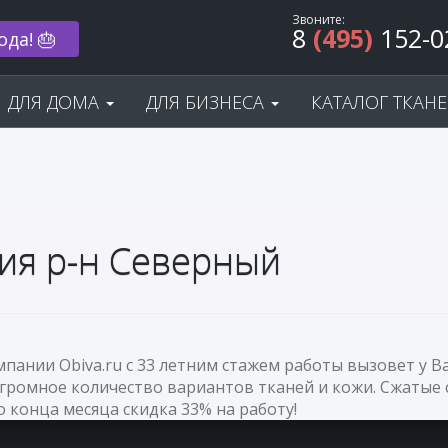
Звоните:
8
(495)
152-0
ода! 🎂
ДЛЯ ДОМА
ДЛЯ БИЗНЕСА
КАТАЛОГ ТКАН
ия р-н Северный
мпании Obiva.ru с 33 летним стажем работы вызовет у
огромное количество вариантов тканей и кожи. Сжатые 
До конца месяца скидка 33% на работу!