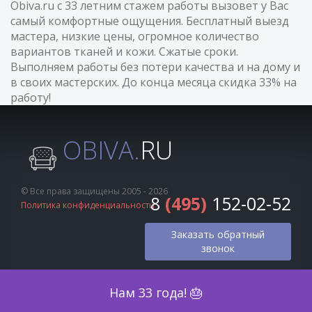
Obiva.ru с 33 летним стажем работы вызовет у Вас
самый комфортные ощущения. Бесплатный выезд
мастера, низкие цены, огромное количество
вариантов тканей и кожи. Сжатые сроки.
Выполняем работы без потери качества и на дому и
в своих мастерских. До конца месяца скидка 33% на
работу!
OBIVA.
RU
© Все права защищены 2005 - 2026
8
(495)
152-02-52
Политика конфиденциальности
Заказать обратный
звонок
Оценка по фото
Нам 33 года! 🎂