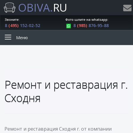
OBIVA.
RU
Звоните:
Фото шлите на whatsapp:
8
(495)
152-02-52
8
(985)
876-95-88
Меню
Ремонт и реставрация г.
Сходня
Ремонт и реставрация Сходня г. от компании