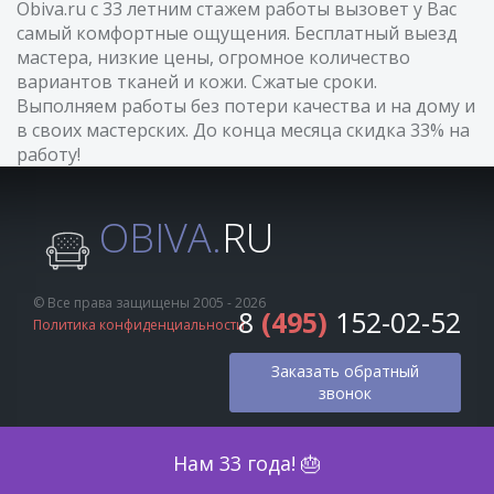
Obiva.ru с 33 летним стажем работы вызовет у Вас
самый комфортные ощущения. Бесплатный выезд
мастера, низкие цены, огромное количество
вариантов тканей и кожи. Сжатые сроки.
Выполняем работы без потери качества и на дому и
в своих мастерских. До конца месяца скидка 33% на
работу!
OBIVA.
RU
© Все права защищены 2005 - 2026
8
(495)
152-02-52
Политика конфиденциальности
Заказать обратный
звонок
Оценка по фото
Нам 33 года! 🎂