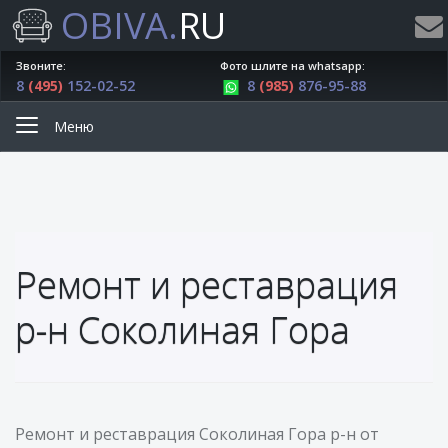
OBIVA.
RU
Звоните:
Фото шлите на whatsapp:
8
(495)
152-02-52
8
(985)
876-95-88
Меню
Ремонт и реставрация
р-н Соколиная Гора
Ремонт и реставрация Соколиная Гора р-н от