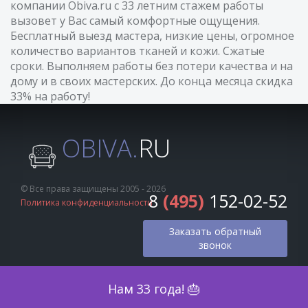
компании Obiva.ru с 33 летним стажем работы
вызовет у Вас самый комфортные ощущения.
Бесплатный выезд мастера, низкие цены, огромное
количество вариантов тканей и кожи. Сжатые
сроки. Выполняем работы без потери качества и на
дому и в своих мастерских. До конца месяца скидка
33% на работу!
OBIVA.
RU
© Все права защищены 2005 - 2026
8
(495)
152-02-52
Политика конфиденциальности
Заказать обратный
звонок
Оценка по фото
Нам 33 года! 🎂