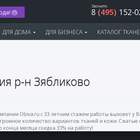
Звоните:
8
(495)
152-0
ода! 🎂
ДЛЯ ДОМА
ДЛЯ БИЗНЕСА
КАТАЛОГ ТКАН
ия р-н Зябликово
омпании Obiva.ru с 33 летним стажем работы вызовет у
огромное количество вариантов тканей и кожи. Сжатые 
До конца месяца скидка 33% на работу!