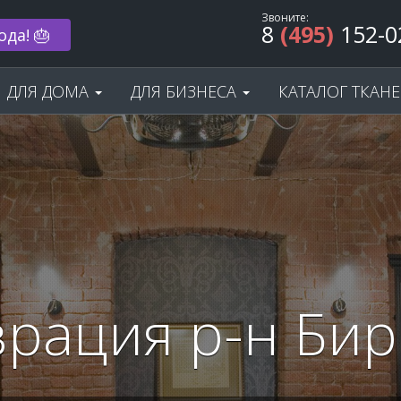
Звоните:
8
(495)
152-0
ода! 🎂
ДЛЯ ДОМА
ДЛЯ БИЗНЕСА
КАТАЛОГ ТКАН
врация р-н Би