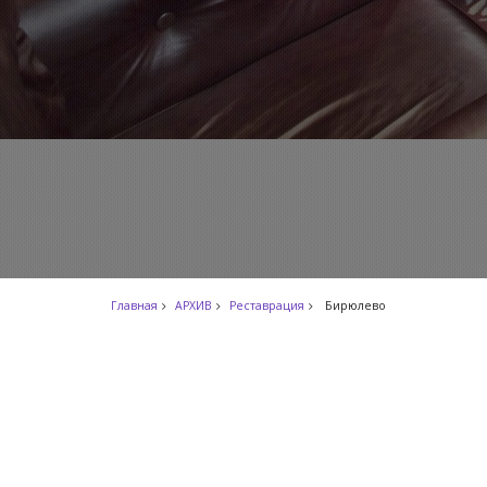
Главная
АРХИВ
Реставрация
Бирюлево