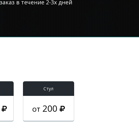
аказ в течение 2-3х дней
Стул
0
200
от