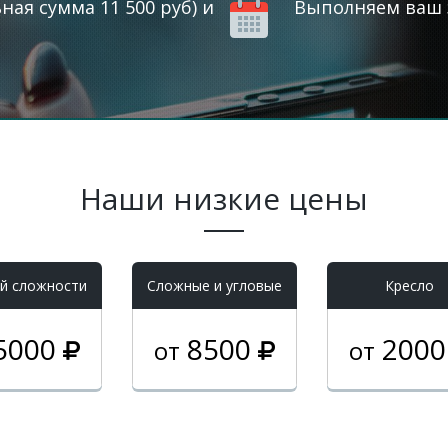
ая сумма 11 500 руб) и
Выполняем ваш з
Наши низкие цены
й сложности
Cложные и угловые
Кресло
5000
8500
200
от
от