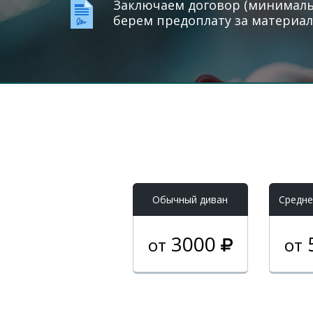
Заключаем договор (минимальн
берем предоплату за материал
Обычный диван
Средне
3000
от
от