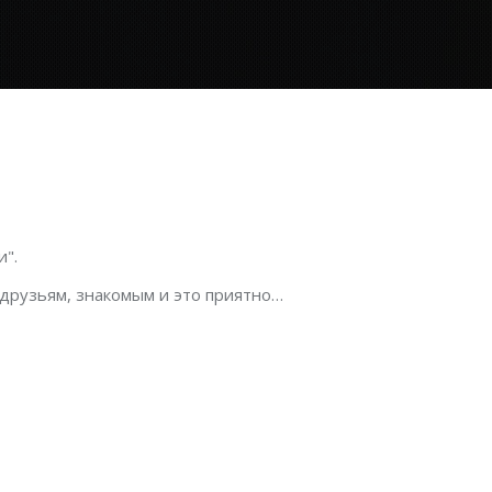
".
 друзьям, знакомым и это приятно…