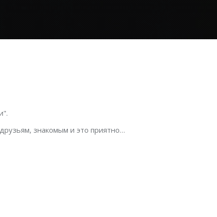
".
 друзьям, знакомым и это приятно…