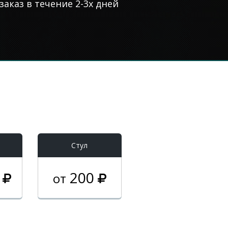
аказ в течение 2-3х дней
Стул
0
200
от