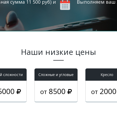
ая сумма 11 500 руб) и
Выполняем ваш з
Наши низкие цены
й сложности
Cложные и угловые
Кресло
5000
8500
200
от
от