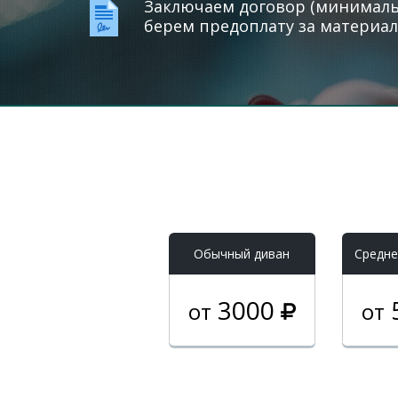
Заключаем договор (минимальн
берем предоплату за материал
Обычный диван
Средне
3000
от
от