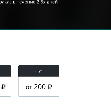
аказ в течение 2-3х дней
Стул
0
200
от