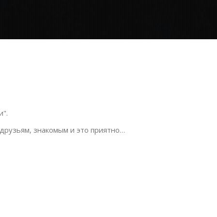
".
 друзьям, знакомым и это приятно…