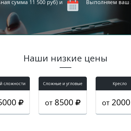
ая сумма 11 500 руб) и
Выполняем ваш з
Наши низкие цены
й сложности
Cложные и угловые
Кресло
5000
8500
200
от
от