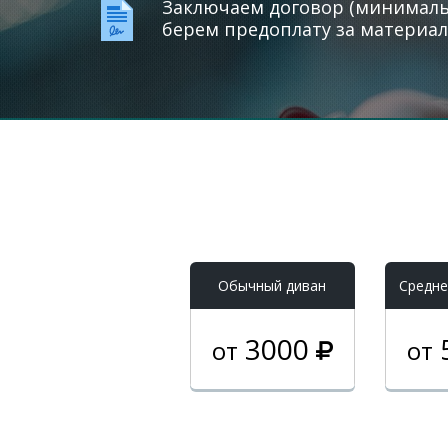
Заключаем договор (минимальн
берем предоплату за материал
Обычный диван
Средне
3000
от
от