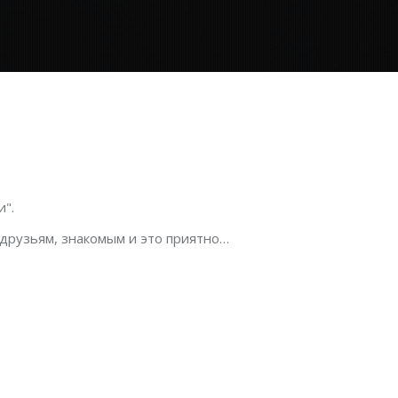
".
 друзьям, знакомым и это приятно…