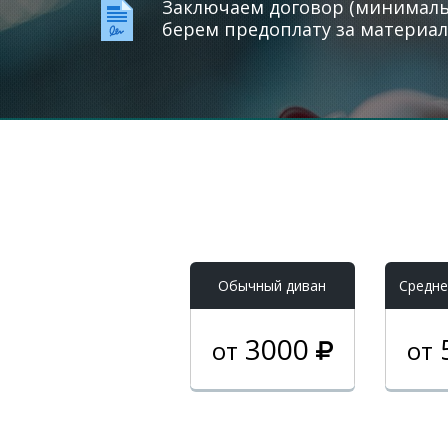
Заключаем договор (минимальн
берем предоплату за материал
Обычный диван
Средне
3000
от
от