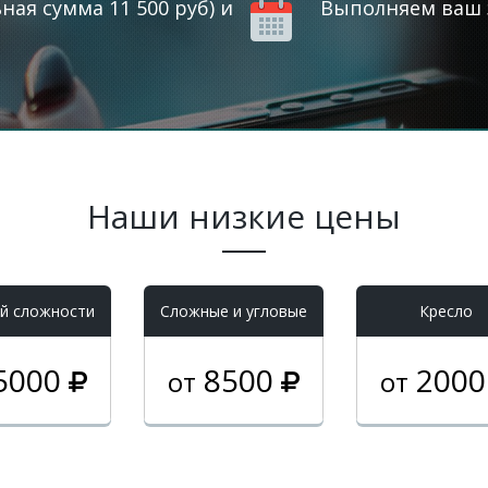
ая сумма 11 500 руб) и
Выполняем ваш з
Наши низкие цены
й сложности
Cложные и угловые
Кресло
5000
8500
200
от
от