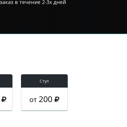
аказ в течение 2-3х дней
Стул
0
200
от