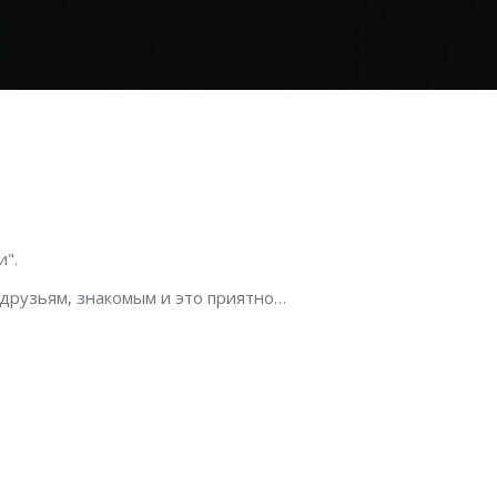
".
 друзьям, знакомым и это приятно…