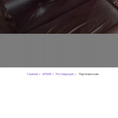
Главная
АРХИВ
Реставрация
Партизанская