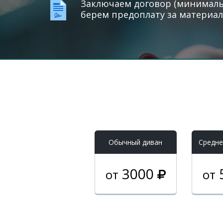
Заключаем договор (минимальн
берем предоплату за материал
Обычный диван
Средне
3000
от
от