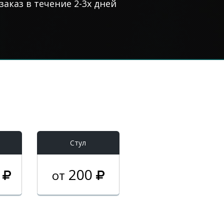
аказ в течение 2-3х дней
Стул
0
200
от