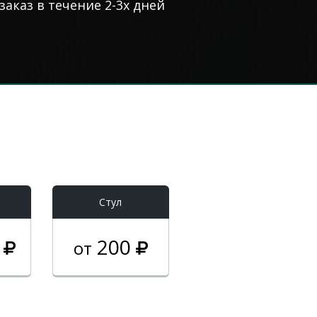
аказ в течение 2-3х дней
Стул
0
200
от