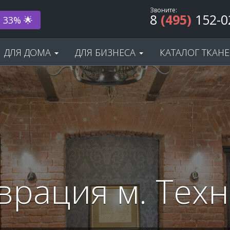
Звоните:
8
(495)
152-0
ода! 🎂
ДЛЯ ДОМА
ДЛЯ БИЗНЕСА
КАТАЛОГ ТКАН
врация м. Тех