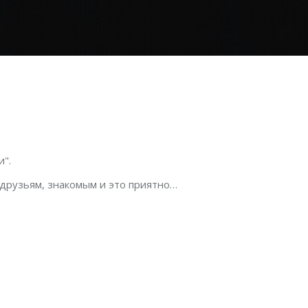
".
 друзьям, знакомым и это приятно…