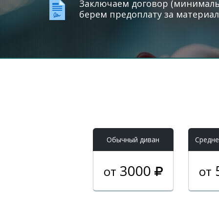
Заключаем договор (минимальн
берем предоплату за материал
Обычный диван
Средне
3000
от
от