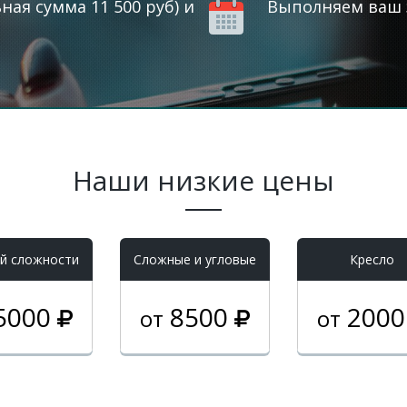
ая сумма 11 500 руб) и
Выполняем ваш з
Наши низкие цены
й сложности
Cложные и угловые
Кресло
5000
8500
200
от
от