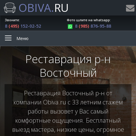
OBIVA.
RU
Звоните:
Фото шлите на whatsapp:
8
(495)
152-02-52
8
(985)
876-95-88
Меню
Реставрация р-н
Восточный
Реставрация Восточный р-н от
компании Obiva.ru с 33 летним стажем
работы вызовет у Вас самый
комфортные ощущения. Бесплатный
выезд мастера, низкие цены, огромное