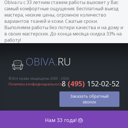
Obiva.ru с 33 летним стажем работы вызовет у Вас
самый комфортные ощущения. Бесплатный выезд
мастера, низкие цены, огромное количество
вариантов тканей и кожи. Сжатые сроки.
Выполняем работы без потери качества и на дому и
в своих мастерских. До конца месяца скидка 33% на
работу!
OBIVA.
RU
© Все права защищены 2005 - 2026
8
(495)
152-02-52
Политика конфиденциальности
Заказать обратный
звонок
Оценка по фото
Нам 33 года! 🎂