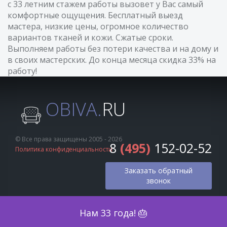
с 33 летним стажем работы вызовет у Вас самый
комфортные ощущения. Бесплатный выезд
мастера, низкие цены, огромное количество
вариантов тканей и кожи. Сжатые сроки.
Выполняем работы без потери качества и на дому и
в своих мастерских. До конца месяца скидка 33% на
работу!
OBIVA.
RU
© Все права защищены 2005 - 2026
8
(495)
152-02-52
Политика конфиденциальности
Заказать обратный
звонок
Оценка по фото
Нам 33 года! 🎂