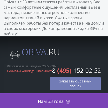
Obiva.ru с 33 летним стажем работы вызовет у Вас
самый комфортные ощущения. Бесплатный выезд
мастера, низкие цены, огромное количество
вариантов тканей и кожи. Сжатые сроки.
Выполняем работы без потери качества и на дому и
в своих мастерских. До конца месяца скидка 33% на
работу!
OBIVA.
RU
© Все права защищены 2005 - 2026
8
(495)
152-02-52
Политика конфиденциальности
Заказать обратный
звонок
Оценка по фото
Нам 33 года! 🎂