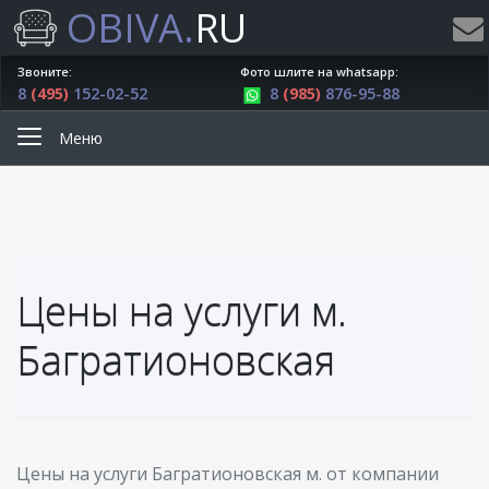
OBIVA.
RU
Звоните:
Фото шлите на whatsapp:
8
(495)
152-02-52
8
(985)
876-95-88
Меню
Цены на услуги м.
Багратионовская
Цены на услуги Багратионовская м. от компании