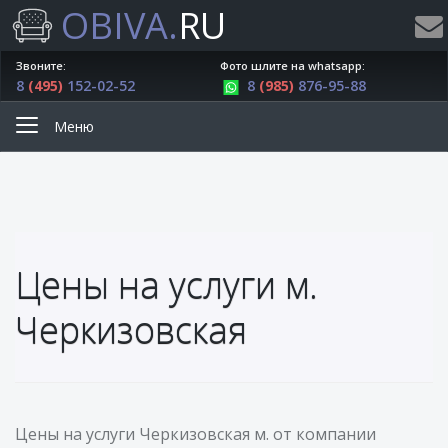
OBIVA.
RU
Звоните:
Фото шлите на whatsapp:
8
(495)
152-02-52
8
(985)
876-95-88
Меню
Цены на услуги м.
Черкизовская
Цены на услуги Черкизовская м. от компании