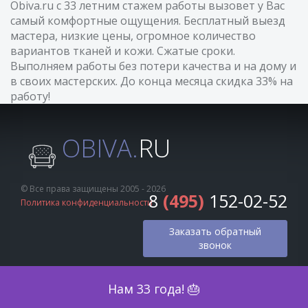
Obiva.ru с 33 летним стажем работы вызовет у Вас
самый комфортные ощущения. Бесплатный выезд
мастера, низкие цены, огромное количество
вариантов тканей и кожи. Сжатые сроки.
Выполняем работы без потери качества и на дому и
в своих мастерских. До конца месяца скидка 33% на
работу!
OBIVA.
RU
© Все права защищены 2005 - 2026
8
(495)
152-02-52
Политика конфиденциальности
Заказать обратный
звонок
Оценка по фото
Нам 33 года! 🎂