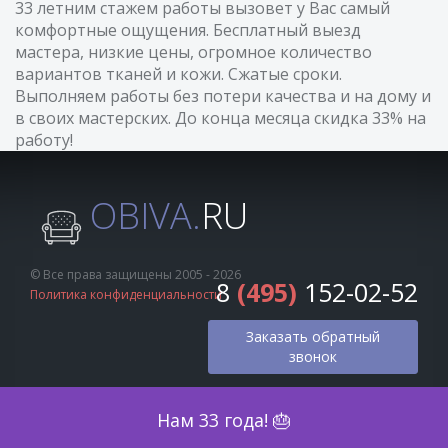
33 летним стажем работы вызовет у Вас самый
комфортные ощущения. Бесплатный выезд
мастера, низкие цены, огромное количество
вариантов тканей и кожи. Сжатые сроки.
Выполняем работы без потери качества и на дому и
в своих мастерских. До конца месяца скидка 33% на
работу!
OBIVA.
RU
© Все права защищены 2005 - 2026
8
(495)
152-02-52
Политика конфиденциальности
Заказать обратный
звонок
Оценка по фото
Нам 33 года! 🎂