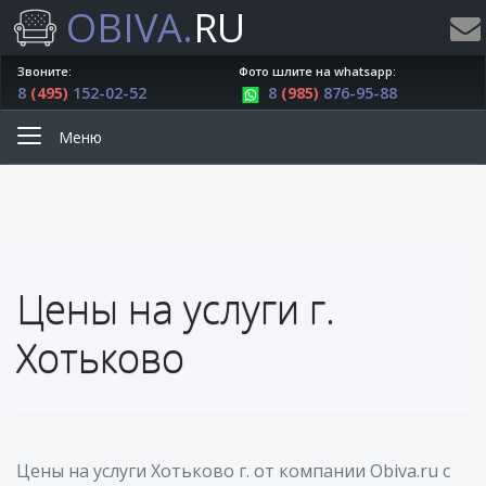
OBIVA.
RU
Звоните:
Фото шлите на whatsapp:
8
(495)
152-02-52
8
(985)
876-95-88
Меню
Цены на услуги г.
Хотьково
Цены на услуги Хотьково г. от компании Obiva.ru с