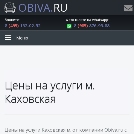
OBIVA.
RU
Звоните:
Фото шлите на whatsapp:
8
(495)
152-02-52
8
(985)
876-95-88
Меню
Цены на услуги м.
Каховская
Цены на услуги Каховская м. от компании Obiva.ru с