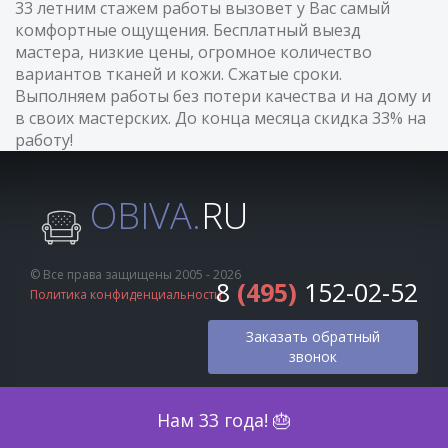
33 летним стажем работы вызовет у Вас самый
комфортные ощущения. Бесплатный выезд
мастера, низкие цены, огромное количество
вариантов тканей и кожи. Сжатые сроки.
Выполняем работы без потери качества и на дому и
в своих мастерских. До конца месяца скидка 33% на
работу!
OBIVA.
RU
© Все права защищены 2005 - 2026
8
(495)
152-02-52
Политика конфиденциальности
Заказать обратный
звонок
Оценка по фото
Нам 33 года! 🎂