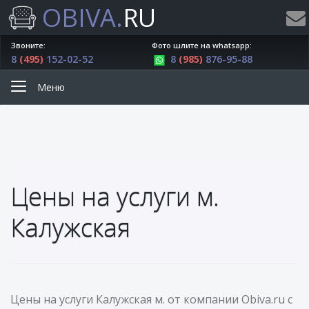
OBIVA.
RU
Звоните:
Фото шлите на whatsapp:
8
(495)
152-02-52
8
(985)
876-95-88
Меню
Цены на услуги м.
Калужская
Цены на услуги Калужская м. от компании Obiva.ru с