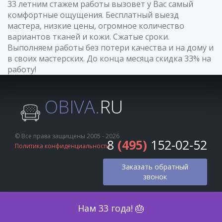
33 летним стажем работы вызовет у Вас самый
комфортные ощущения. Бесплатный выезд
мастера, низкие цены, огромное количество
вариантов тканей и кожи. Сжатые сроки.
Выполняем работы без потери качества и на дому и
в своих мастерских. До конца месяца скидка 33% на
работу!
OBIVA.
RU
© Все права защищены 2005 - 2026
8
(495)
152-02-52
Политика конфиденциальности
Заказать обратный
звонок
Оценка по фото
Нам 33 года! 🎂