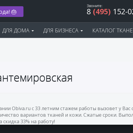
Звоните:
8
(495)
152-0
ода! 🎂
ДЛЯ ДОМА
ДЛЯ БИЗНЕСА
КАТАЛОГ ТКАН
Кантемировская
пании Obiva.ru с 33 летним стажем работы вызовет у В
ичество вариантов тканей и кожи. Сжатые сроки. Выпол
а скидка 33% на работу!