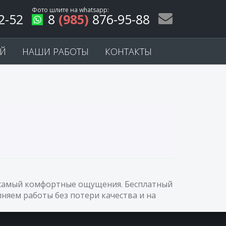
Фото шлите на
whatsapp
:
2-52
8
(985)
876-95-88
ЕЙ
НАШИ РАБОТЫ
КОНТАКТЫ
ас самый комфортные ощущения. Бесплатный
няем работы без потери качества и на