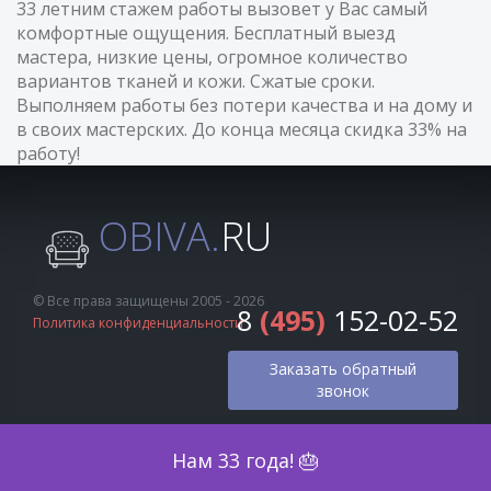
33 летним стажем работы вызовет у Вас самый
комфортные ощущения. Бесплатный выезд
мастера, низкие цены, огромное количество
вариантов тканей и кожи. Сжатые сроки.
Выполняем работы без потери качества и на дому и
в своих мастерских. До конца месяца скидка 33% на
работу!
OBIVA.
RU
© Все права защищены 2005 - 2026
8
(495)
152-02-52
Политика конфиденциальности
Заказать обратный
звонок
Оценка по фото
Нам 33 года! 🎂