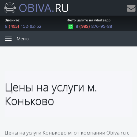
OBIVA.
RU
Звоните:
Фото шлите на whatsapp:
8
(495)
152-02-52
8
(985)
876-95-88
Меню
Цены на услуги м.
Коньково
Цены на услуги Коньково м. от компании Obiva.ru с