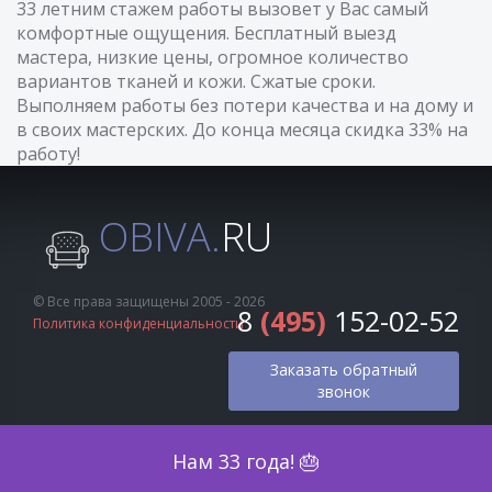
33 летним стажем работы вызовет у Вас самый
комфортные ощущения. Бесплатный выезд
мастера, низкие цены, огромное количество
вариантов тканей и кожи. Сжатые сроки.
Выполняем работы без потери качества и на дому и
в своих мастерских. До конца месяца скидка 33% на
работу!
OBIVA.
RU
© Все права защищены 2005 - 2026
8
(495)
152-02-52
Политика конфиденциальности
Заказать обратный
звонок
Оценка по фото
Нам 33 года! 🎂