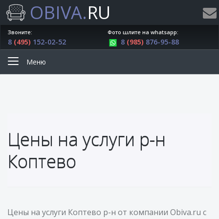
OBIVA.
RU
Звоните:
Фото шлите на whatsapp:
8
(495)
152-02-52
8
(985)
876-95-88
Меню
Цены на услуги р-н
Коптево
Цены на услуги Коптево р-н от компании Obiva.ru с