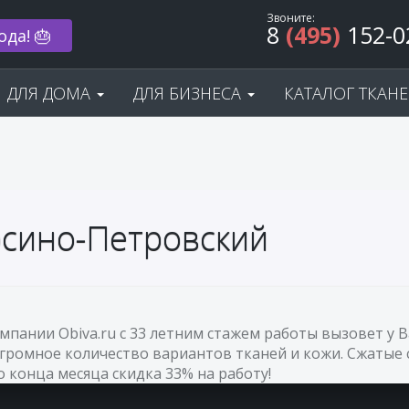
Звоните:
8
(495)
152-0
ода! 🎂
ДЛЯ ДОМА
ДЛЯ БИЗНЕСА
КАТАЛОГ ТКАН
Лосино-Петровский
омпании Obiva.ru с 33 летним стажем работы вызовет у
огромное количество вариантов тканей и кожи. Сжатые 
До конца месяца скидка 33% на работу!