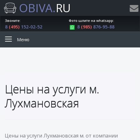
OBIVA.
RU
Звоните:
Фото шлите на whatsapp:
8
(495)
152-02-52
8
(985)
876-95-88
Меню
Цены на услуги м.
Лухмановская
Цены на услуги Лухмановская м. от компании