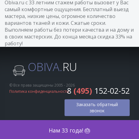
Obiva.ru с 33 летним стажем работы вызовет у Вас
самый комфортные ощущения. Бесплатный выезд
мастера, низкие цены, огромное количество
вариантов тканей и кожи. Сжатые сроки.
Выполняем работы без потери качества и на дому и
в своих мастерских. До конца месяца скидка 33% на
работу!
OBIVA.
RU
© Все права защищены 2005 - 2026
8
(495)
152-02-52
Политика конфиденциальности
Заказать обратный
звонок
Оценка по фото
Нам 33 года! 🎂