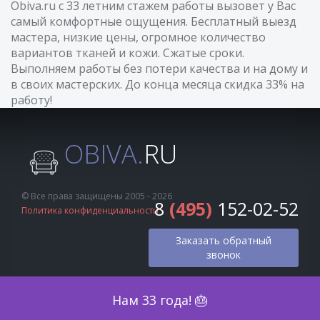
Obiva.ru с 33 летним стажем работы вызовет у Вас
самый комфортные ощущения. Бесплатный выезд
мастера, низкие цены, огромное количество
вариантов тканей и кожи. Сжатые сроки.
Выполняем работы без потери качества и на дому и
в своих мастерских. До конца месяца скидка 33% на
работу!
OBIVA.
RU
© Все права защищены 2005 - 2026
8
(495)
152-02-52
Политика конфиденциальности
Заказать обратный
звонок
Оценка по фото
Нам 33 года! 🎂