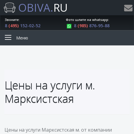
OBIVA.
RU
Звоните:
Фото шлите на whatsapp:
8
(495)
152-02-52
8
(985)
876-95-88
Меню
Цены на услуги м.
Марксистская
Цены на услуги Марксистская м. от компании