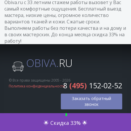
Obiva.ru с 33 летним стажем работы вызовет у Вас
самый комфортные ощущения. Бесплатный выезд
мастера, низкие цены, огромное количество
вариантов тканей и кожи. Сжатые сроки.
Выполняем работы без потери качества и на дому и
в своих мастерских. До конца месяца скидка 33% на
работу!
OBIVA.
RU
© Все права защищены 2005 - 2026
8
(495)
152-02-52
Политика конфиденциальности
Заказать обратный
звонок
Оценка по фото
🌟 Скидка 33% 🌟