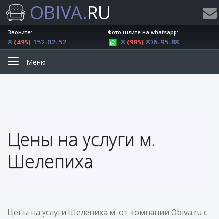
OBIVA.
RU
Звоните:
Фото шлите на whatsapp:
8
(495)
152-02-52
8
(985)
876-95-88
Меню
Цены на услуги м.
Шелепиха
Цены на услуги Шелепиха м. от компании Obiva.ru с