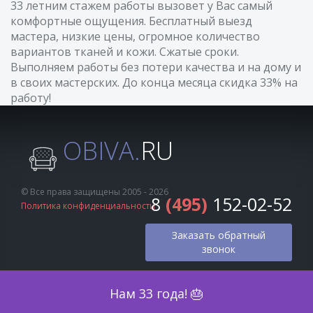
33 летним стажем работы вызовет у Вас самый
комфортные ощущения. Бесплатный выезд
мастера, низкие цены, огромное количество
вариантов тканей и кожи. Сжатые сроки.
Выполняем работы без потери качества и на дому и
в своих мастерских. До конца месяца скидка 33% на
работу!
OBIVA.
RU
© Все права защищены 2005 - 2026
8
(495)
152-02-52
Политика конфиденциальности
Заказать обратный
звонок
Оценка по фото
Нам 33 года! 🎂