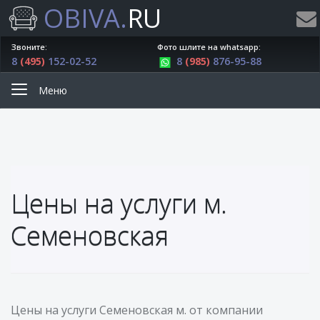
OBIVA.
RU
Звоните:
Фото шлите на whatsapp:
8
(495)
152-02-52
8
(985)
876-95-88
Меню
Цены на услуги м.
Семеновская
Цены на услуги Семеновская м. от компании