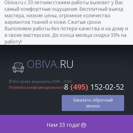
Obiva.ru с 33 летним стажем работы вызовет у Вас
самый комфортные ощущения. Бесплатный выезд
мастера, низкие цены, огромное количество
вариантов тканей и кожи. Сжатые сроки.
Выполняем работы без потери качества и на дому и
в своих мастерских. До конца месяца скидка 33% на
работу!
OBIVA.
RU
© Все права защищены 2005 - 2026
8
(495)
152-02-52
Политика конфиденциальности
Заказать обратный
звонок
Оценка по фото
Нам 33 года! 🎂