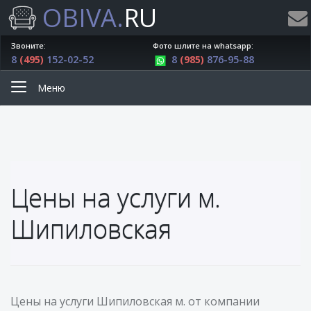
OBIVA.
RU
Звоните:
Фото шлите на whatsapp:
8
(495)
152-02-52
8
(985)
876-95-88
Меню
Цены на услуги м.
Шипиловская
Цены на услуги Шипиловская м. от компании