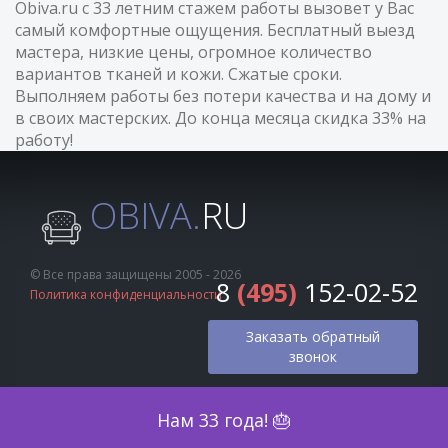
Obiva.ru с 33 летним стажем работы вызовет у Вас
самый комфортные ощущения. Бесплатный выезд
мастера, низкие цены, огромное количество
вариантов тканей и кожи. Сжатые сроки.
Выполняем работы без потери качества и на дому и
в своих мастерских. До конца месяца скидка 33% на
работу!
OBIVA.
RU
© Все права защищены 2005 - 2026
8
(495)
152-02-52
Политика конфиденциальности
Заказать обратный
звонок
Оценка по фото
Нам 33 года! 🎂