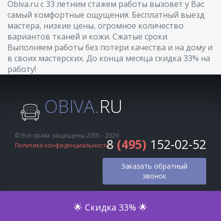
Obiva.ru с 33 летним стажем работы вызовет у Вас
самый комфортные ощущения. Бесплатный выезд
мастера, низкие цены, огромное количество
вариантов тканей и кожи. Сжатые сроки.
Выполняем работы без потери качества и на дому и
в своих мастерских. До конца месяца скидка 33% на
работу!
OBIVA.
RU
© Все права защищены 2005 - 2026
8
(495)
152-02-52
Политика конфиденциальности
Заказать обратный
звонок
Оценка по фото
🌟 Скидка 33% 🌟