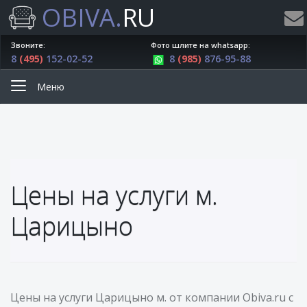
OBIVA.
RU
Звоните:
Фото шлите на whatsapp:
8
(495)
152-02-52
8
(985)
876-95-88
Меню
Цены на услуги м.
Царицыно
Цены на услуги Царицыно м. от компании Obiva.ru с