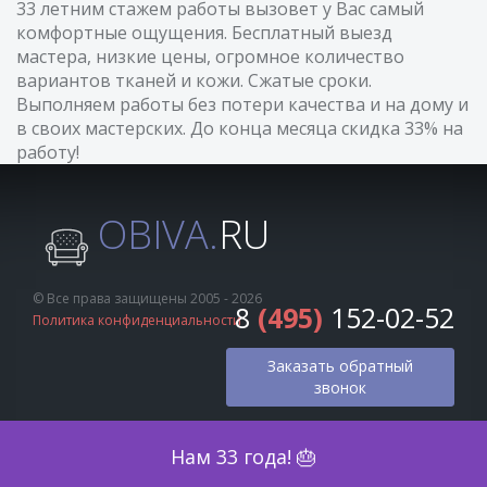
33 летним стажем работы вызовет у Вас самый
комфортные ощущения. Бесплатный выезд
мастера, низкие цены, огромное количество
вариантов тканей и кожи. Сжатые сроки.
Выполняем работы без потери качества и на дому и
в своих мастерских. До конца месяца скидка 33% на
работу!
OBIVA.
RU
© Все права защищены 2005 - 2026
8
(495)
152-02-52
Политика конфиденциальности
Заказать обратный
звонок
Оценка по фото
Нам 33 года! 🎂