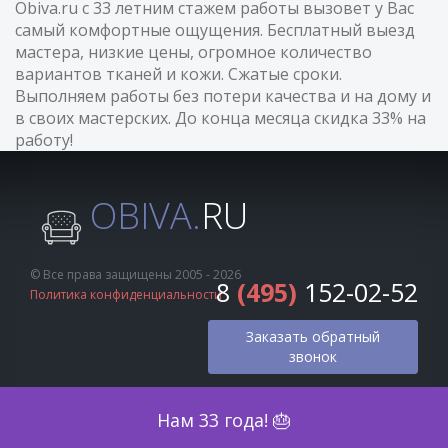
Obiva.ru с 33 летним стажем работы вызовет у Вас
самый комфортные ощущения. Бесплатный выезд
мастера, низкие цены, огромное количество
вариантов тканей и кожи. Сжатые сроки.
Выполняем работы без потери качества и на дому и
в своих мастерских. До конца месяца скидка 33% на
работу!
OBIVA.
RU
© Все права защищены 2005 - 2026
8
(495)
152-02-52
Политика конфиденциальности
Заказать обратный
звонок
Оценка по фото
Нам 33 года! 🎂