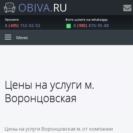
OBIVA.
RU
Звоните:
Фото шлите на whatsapp:
8
(495)
152-02-52
8
(985)
876-95-88
Меню
Цены на услуги м.
Воронцовская
Цены на услуги Воронцовская м. от компании