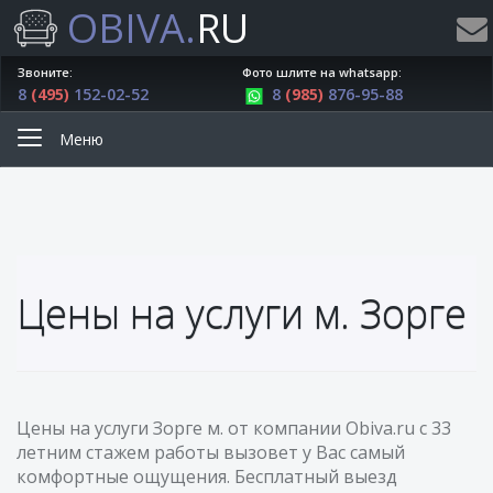
OBIVA.
RU
Звоните:
Фото шлите на whatsapp:
8
(495)
152-02-52
8
(985)
876-95-88
Меню
Цены на услуги м. Зорге
Цены на услуги Зорге м. от компании Obiva.ru с 33
летним стажем работы вызовет у Вас самый
комфортные ощущения. Бесплатный выезд