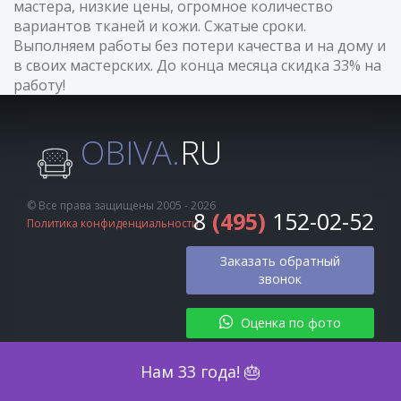
мастера, низкие цены, огромное количество
вариантов тканей и кожи. Сжатые сроки.
Выполняем работы без потери качества и на дому и
в своих мастерских. До конца месяца скидка 33% на
работу!
OBIVA.
RU
© Все права защищены 2005 - 2026
8
(495)
152-02-52
Политика конфиденциальности
Заказать обратный
звонок
Оценка по фото
Нам 33 года! 🎂