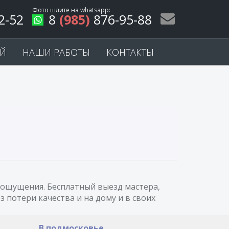
Фото шлите на
whatsapp
:
2-52
8
(985)
876-95-88
ЕЙ
НАШИ РАБОТЫ
КОНТАКТЫ
е ощущения. Бесплатный выезд мастера,
 потери качества и на дому и в своих
В подмосковье