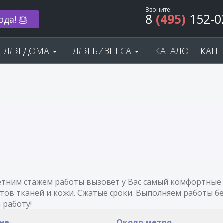
Звоните:
8
(495)
152-0
ода! 🎂
ДЛЯ ДОМА
ДЛЯ БИЗНЕСА
КАТАЛОГ ТКАН
 летним стажем работы вызовет у Вас самый комфортны
ов тканей и кожи. Сжатые сроки. Выполняем работы без
 работу!
оне
Около метро